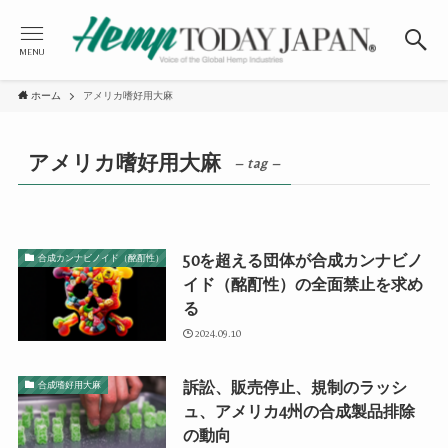
MENU
ホーム
アメリカ嗜好用大麻
アメリカ嗜好用大麻
– tag –
50を超える団体が合成カンナビノ
合成カンナビノイド（酩酊性）
イド（酩酊性）の全面禁止を求め
る
2024.09.10
訴訟、販売停止、規制のラッシ
合成嗜好用大麻
ュ、アメリカ4州の合成製品排除
の動向