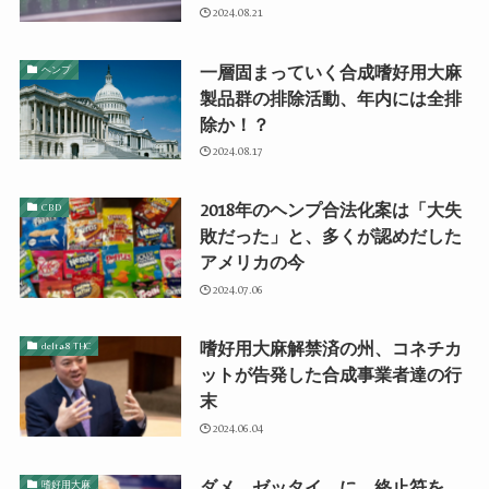
2024.08.21
一層固まっていく合成嗜好用大麻
ヘンプ
製品群の排除活動、年内には全排
除か！？
2024.08.17
2018年のヘンプ合法化案は「大失
CBD
敗だった」と、多くが認めだした
アメリカの今
2024.07.06
嗜好用大麻解禁済の州、コネチカ
delta-8 THC
ットが告発した合成事業者達の行
末
2024.06.04
ダメ。ゼッタイ。に、終止符を。
嗜好用大麻