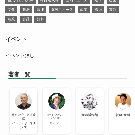
合成嗜好用大麻
嗜好用大麻
国内ニュース
建材
建築
文化
栽培
法律
海外ニュース
産業
繊維
衣類
農業
食品
飼料
イベント
イベント無し
著者一覧
麻布大学 名誉教
HempTODAYアド
大麻博物館
後藤 大輔
授
バイザー
パトリック コリ
Riki Hiroi
ンズ