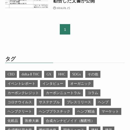
勧告した文書が公開
2024.01.25
1
タグ
CBD
delta-8 THC
GX
HHC
SDGs
その他
イベントレポート
インタビュー
オーガニック
カーボンクレジット
カーボンニュートラル
コラム
コロナウイルス
サステナブル
プレスリリース
ヘンプ
ヘンプクリート
ヘンププラスチック
ヘンプ精油
マーケット
化粧品
医療大麻
合成カンナビノイド（酩酊性）