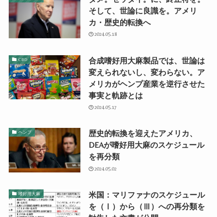
そして、世論に良識を。アメリ
カ・歴史的転換へ
2024.05.18
合成嗜好用大麻製品では、世論は
CBD
変えられないし、変わらない。ア
メリカがヘンプ産業を逆行させた
事実と軌跡とは
2024.05.17
歴史的転換を迎えたアメリカ、
ヘンプ
DEAが嗜好用大麻のスケジュール
を再分類
2024.05.02
米国：マリファナのスケジュール
嗜好用大麻
を（Ⅰ）から（Ⅲ）への再分類を