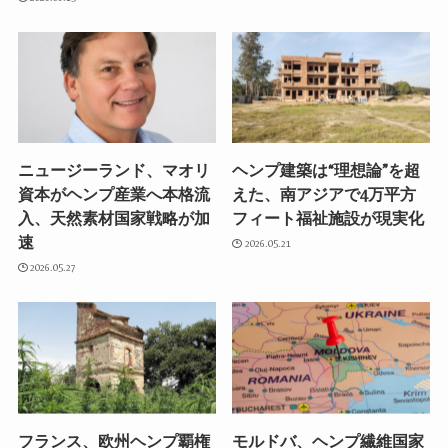
ニュージーランド、マオリ
ヘンプ建築は“理想論”を超
資本がヘンプ産業へ本格流
えた、南アジアで4万平方
入、天然素材国家戦略が加
フィート福祉施設が現実化
速
2026.05.21
2026.05.27
フランス、欧州ヘンプ覇権
モルドバ、ヘンプ繊維国家