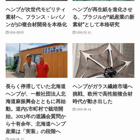
ヘンプが次世代モビリティ
ヘンプが再生紙を進化させ
素材へ、フランス・レバノ
る、ブラジルが“紙産業の新
ンが3D複合材開発を本格化
素材”として本格研究
2026.08.03
2026.07.11
長らく停滞していた北海道
ヘンプがガラス繊維市場へ
ヘンプが、一般社団法人北
挑戦、欧州で高性能複合材
海道麻振興会とともに再始
時代が動き出した
動。道内5市町村で栽培開
2026.06.14
始。2013年の道議会質問か
ら十有余年、北海道ヘンプ
産業は「実装」の段階へ
2026.06.15