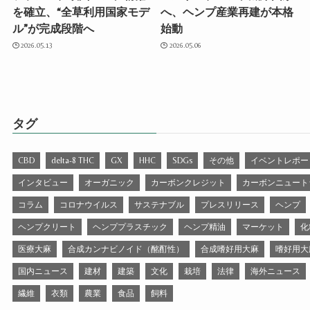
を確立、“全草利用国家モデ
へ、ヘンプ産業再建が本格
ル”が完成段階へ
始動
2026.05.13
2026.05.06
タグ
CBD
delta-8 THC
GX
HHC
SDGs
その他
イベントレポー
インタビュー
オーガニック
カーボンクレジット
カーボンニュート
コラム
コロナウイルス
サステナブル
プレスリリース
ヘンプ
ヘンプクリート
ヘンププラスチック
ヘンプ精油
マーケット
化
医療大麻
合成カンナビノイド（酩酊性）
合成嗜好用大麻
嗜好用大
国内ニュース
建材
建築
文化
栽培
法律
海外ニュース
繊維
衣類
農業
食品
飼料