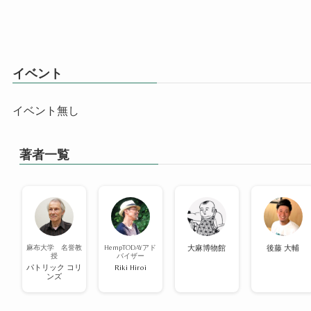
イベント
イベント無し
著者一覧
麻布大学 名誉教
HempTODAYアド
大麻博物館
後藤 大輔
授
バイザー
パトリック コリ
Riki Hiroi
ンズ