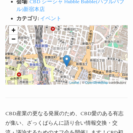
会場:
CBD シーシャ Hubble Bubble(ハブルバブ
ル)新宿本店
カテゴリ:
イベント
+
−
Leaflet
| ©
OpenStreetMap
contributors
CBD産業の更なる発展のため、CBD愛のある有志
が集い、ざっくばらんに語り合い情報交換・交
流・議論するためのオフ会を開催します！CBD初