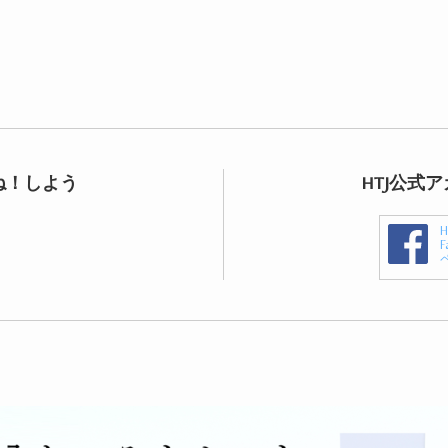
ね！しよう
HTJ公式
F