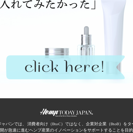
ャパンでは、 消費者向け（BtoC）ではなく、企業対企業（BtoB）を
開が急速に進むヘンプ産業のイノベーションをサポートすることを目的