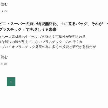
を読む
.11.13
ビニ・スーパーの買い物袋無料化、土に還るバッグ、それが「
プラスチック」で実現しうる未来
植物ベース素材群の中でヘンプの強さや可塑性が証明される
十分な解決の線が見えてこないプラスチックごみの行く末
ヘンプバイオプラスチック発展の為に多くの投資と研究が急務だが
を読む
.08.09
1