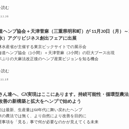
を読む
.12.26
道ヘンプ協会＋天津菅麻（三重県明和町）が 11月20日（月）～2
水）アグリビジネス創出フェアに出展
農林水産省が主催する東京ビックサイトでの展示会
北海道ヘンプ協会（3小間）＋天津菅麻（2小間）の巨大ブース出現
75年ぶりの大麻法改正後のヘンプ産業ビジョンを知る機会
を読む
.11.18
さん達へ、GX実現はここにあります。持続可能性・循環型農法
改善の新構築と拡大をヘンプで始めよう
技術は最新、生産量は60年代に舞い戻れたヘンプ
従来の農法では無く、より自然により改善を目的に
推奨事項を「見る」事で何が必要なのかが見えてくる未来