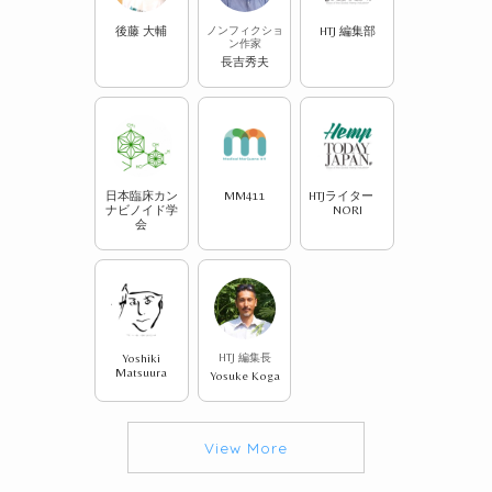
後藤 大輔
ノンフィクショ
HTJ 編集部
ン作家
長吉秀夫
日本臨床カン
MM411
HTJライター
ナビノイド学
NORI
会
Yoshiki
HTJ 編集長
Matsuura
Yosuke Koga
View More