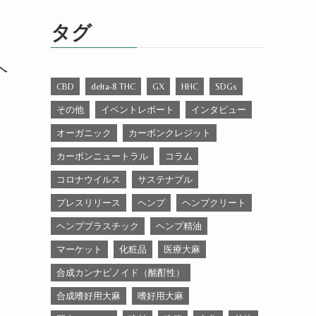
ゴ
リ
タグ
ー
ヘ
CBD
delta-8 THC
GX
HHC
SDGs
その他
イベントレポート
インタビュー
オーガニック
カーボンクレジット
カーボンニュートラル
コラム
コロナウイルス
サステナブル
プレスリリース
ヘンプ
ヘンプクリート
ヘンププラスチック
ヘンプ精油
マーケット
化粧品
医療大麻
合成カンナビノイド（酩酊性）
合成嗜好用大麻
嗜好用大麻