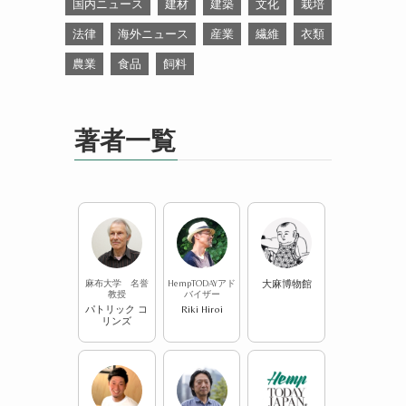
国内ニュース
建材
建築
文化
栽培
法律
海外ニュース
産業
繊維
衣類
農業
食品
飼料
著者一覧
麻布大学 名誉
HempTODAYアド
大麻博物館
教授
バイザー
パトリック コ
Riki Hiroi
リンズ