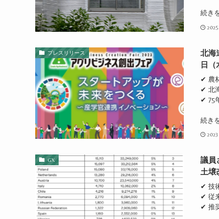
続き
2025
北海
プレスリリース
日（
✔ 
✔ 
✔ 
続き
2023
議員
GX
土壌
✔ 
✔ 
✔ 