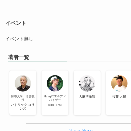
イベント
イベント無し
著者一覧
麻布大学 名誉教
HempTODAYアド
大麻博物館
後藤 大輔
授
バイザー
パトリック コリ
Riki Hiroi
ンズ
View More