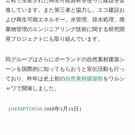
工程で生産された再生可能資材を使った建設を促
進してい
ます
。また第三者と協力し、エコ建設お
よび再生可能エネルギー、水管理、排水処理、廃
棄物管理のエンジニアリング技術に関する研究開
発プロジェクトにも取り組んでい
ます
。
同グループはさらにポーランドの自然素材建築シ
ーンを国際的に知ってもらおうと宣伝活動も行っ
ており、昨年は史上初の
自然素材建築祭
をワルシ
ャワで開催し
まし
た。
（
HEMPTODAY
2018年1月21日）