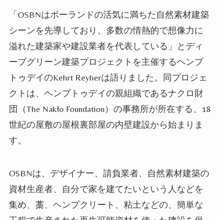
「OSBNはポーランドの活気に満ちた自然素材建築
シーンを先導しており、多数の
情熱的
で想像力に
溢れた建築家や建設業者を代表してい
る
」とディ
ープグリーン建築プロジェクトを主催するヘンプ
トゥデイのKehrt Reyher
は語
りました
。同プロジェ
クトは、ヘンプトゥデイの親組織であるナクロ
財
団（The Nakło Foundation）
の
事務所
が
所在する
、18
世紀の屋敷の屋根裏部屋の内壁建設から始ま
りま
す
。
OSBNは、デザイナー、請負業者、自然素材建築の
資材生産者、
自分
で家を建て
たい
という人
など
を
集め、藁、ヘンプクリート、粘土などの、簡単な