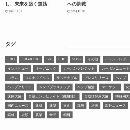
し、未来を築く道筋
への挑戦
2024.12.31
2024.12.28
タグ
CBD
delta-8 THC
GX
HHC
SDGs
その他
イベントレポー
インタビュー
オーガニック
カーボンクレジット
カーボンニュート
コラム
コロナウイルス
サステナブル
プレスリリース
ヘンプ
ヘンプクリート
ヘンププラスチック
ヘンプ精油
マーケット
化
医療大麻
合成カンナビノイド（酩酊性）
合成嗜好用大麻
嗜好用大
国内ニュース
建材
建築
文化
栽培
法律
海外ニュース
繊維
衣類
農業
食品
飼料