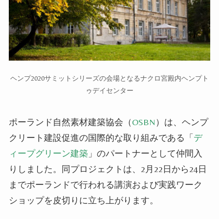
ヘンプ2020サミットシリーズの会場となるナクロ宮殿内ヘンプト
ゥデイセンター
ポーランド自然素材建築協会（
OSBN
）は、ヘンプ
クリート建設促進の国際的な取り組みである「
デ
ィープグリーン建築
」のパートナーとして仲間入
りし
まし
た。同プロジェクトは、2月22日から24日
までポーランドで行われる講演および実践ワーク
ショップを皮切りに立ち上が
ります
。