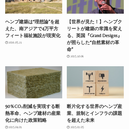
ヘンプ建築は“理想論”を超
【世界が見た！】ヘンプク
えた、南アジアで4万平方
リートが建築の常識を変え
フィート福祉施設が現実化
る、英国『Grand Designs』
が照らした“自然素材の革
2026.05.21
命”
2025.10.06
90％CO₂削減を実現する断
断片化する世界のヘンプ産
熱革命、ヘンプ建材の産業
業、規制とインフラの課題
化に向けた政策戦略
を超えた未来
2025.04.01
2025.02.05