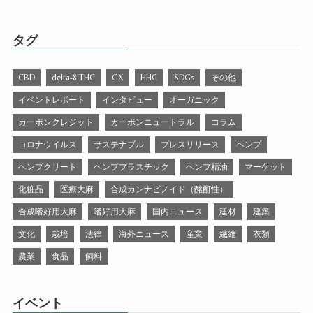
タグ
CBD
delta-8 THC
GX
HHC
SDGs
その他
イベントレポート
インタビュー
オーガニック
カーボンクレジット
カーボンニュートラル
コラム
コロナウイルス
サステナブル
プレスリリース
ヘンプ
ヘンプクリート
ヘンププラスチック
ヘンプ精油
マーケット
化粧品
医療大麻
合成カンナビノイド（酩酊性）
合成嗜好用大麻
嗜好用大麻
国内ニュース
建材
建築
文化
栽培
法律
海外ニュース
産業
繊維
衣類
農業
食品
飼料
イベント