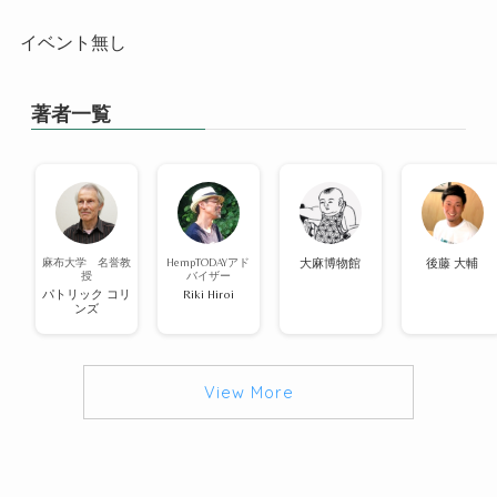
イベント無し
著者一覧
麻布大学 名誉教
HempTODAYアド
大麻博物館
後藤 大輔
授
バイザー
パトリック コリ
Riki Hiroi
ンズ
View More