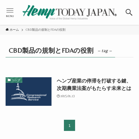
MENU
ホーム
CBD製品の規制とFDAの役割
CBD製品の規制とFDAの役割
– tag –
ヘンプ産業の停滞を打破する鍵、
ヘンプ
次期農業法案がもたらす未来とは
2025.01.23
1