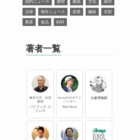
国内ニュース
建材
建築
文化
栽培
法律
海外ニュース
産業
繊維
衣類
農業
食品
飼料
著者一覧
麻布大学 名誉
HempTODAYアド
大麻博物館
教授
バイザー
パトリック コ
Riki Hiroi
リンズ