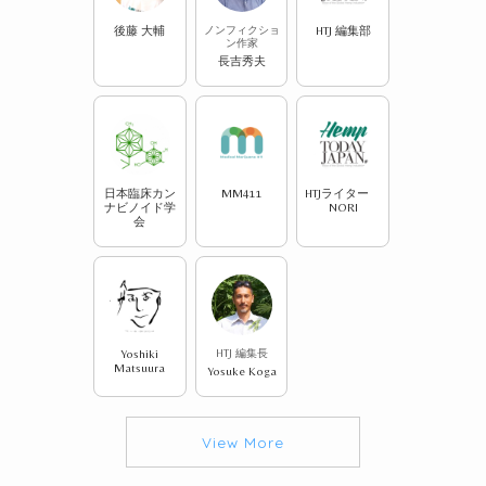
後藤 大輔
ノンフィクショ
HTJ 編集部
ン作家
長吉秀夫
日本臨床カン
MM411
HTJライター
ナビノイド学
NORI
会
Yoshiki
HTJ 編集長
Matsuura
Yosuke Koga
View More