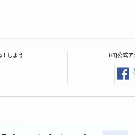
ね！しよう
HTJ公式
F