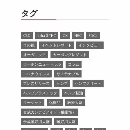
ゴ
リ
タグ
ー
CBD
delta-8 THC
GX
HHC
SDGs
その他
イベントレポート
インタビュー
オーガニック
カーボンクレジット
カーボンニュートラル
コラム
コロナウイルス
サステナブル
プレスリリース
ヘンプ
ヘンプクリート
ヘンププラスチック
ヘンプ精油
マーケット
化粧品
医療大麻
合成カンナビノイド（酩酊性）
合成嗜好用大麻
嗜好用大麻