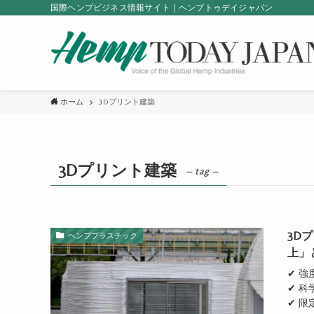
国際ヘンプビジネス情報サイト｜ヘンプトゥデイジャパン
ホーム
3Dプリント建築
3Dプリント建築
– tag –
3D
ヘンププラスチック
上」
✔ 
✔ 科
✔ 