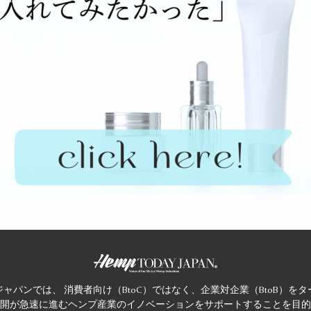
ャパンでは、 消費者向け（BtoC）ではなく、企業対企業（BtoB）を
開が急速に進むヘンプ産業のイノベーションをサポートすることを目的