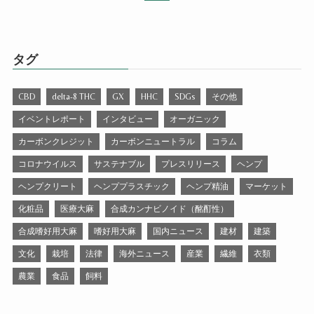
タグ
CBD
delta-8 THC
GX
HHC
SDGs
その他
イベントレポート
インタビュー
オーガニック
カーボンクレジット
カーボンニュートラル
コラム
コロナウイルス
サステナブル
プレスリリース
ヘンプ
ヘンプクリート
ヘンププラスチック
ヘンプ精油
マーケット
化粧品
医療大麻
合成カンナビノイド（酩酊性）
合成嗜好用大麻
嗜好用大麻
国内ニュース
建材
建築
文化
栽培
法律
海外ニュース
産業
繊維
衣類
農業
食品
飼料