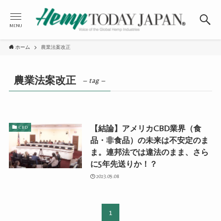
MENU
ホーム
農業法案改正
農業法案改正
– tag –
【結論】アメリカCBD業界（食
CBD
品・非食品）の未来は不安定のま
ま。連邦法では違法のまま、さら
に5年先送りか！？
2023.09.08
1