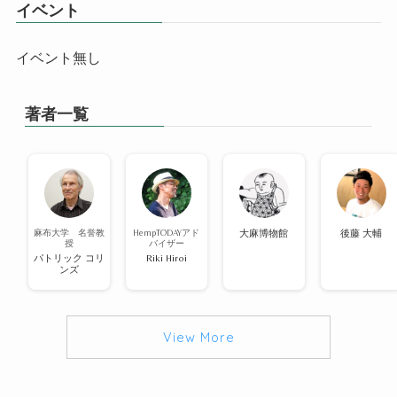
イベント
イベント無し
著者一覧
麻布大学 名誉教
HempTODAYアド
大麻博物館
後藤 大輔
授
バイザー
パトリック コリ
Riki Hiroi
ンズ
View More