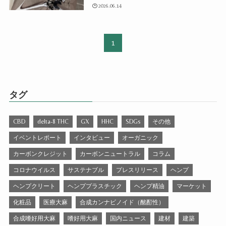
2026.06.14
1
タグ
CBD
delta-8 THC
GX
HHC
SDGs
その他
イベントレポート
インタビュー
オーガニック
カーボンクレジット
カーボンニュートラル
コラム
コロナウイルス
サステナブル
プレスリリース
ヘンプ
ヘンプクリート
ヘンププラスチック
ヘンプ精油
マーケット
化粧品
医療大麻
合成カンナビノイド（酩酊性）
合成嗜好用大麻
嗜好用大麻
国内ニュース
建材
建築