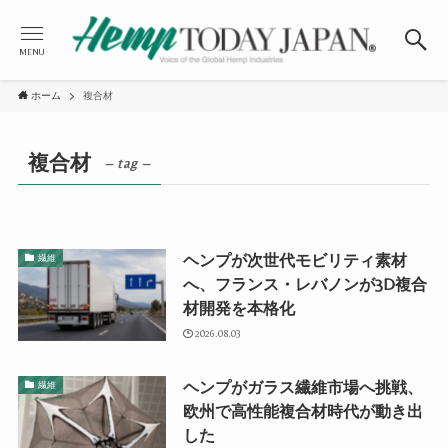
MENU
ホーム
複合材
複合材
– tag –
ヘンプが次世代モビリティ素材
繊維
へ、フランス・レバノンが3D複合
材開発を本格化
2026.08.03
ヘンプがガラス繊維市場へ挑戦、
繊維
欧州で高性能複合材時代が動き出
した