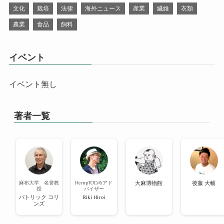
文化
栽培
法律
海外ニュース
産業
繊維
衣類
農業
食品
飼料
イベント
イベント無し
著者一覧
麻布大学 名誉教
HempTODAYアド
大麻博物館
後藤 大輔
授
バイザー
パトリック コリ
Riki Hiroi
ンズ