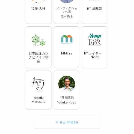
後藤 大輔
ノンフィクショ
HTJ 編集部
ン作家
長吉秀夫
日本臨床カン
MM411
HTJライター
ナビノイド学
NORI
会
Yoshiki
HTJ 編集長
Matsuura
Yosuke Koga
View More