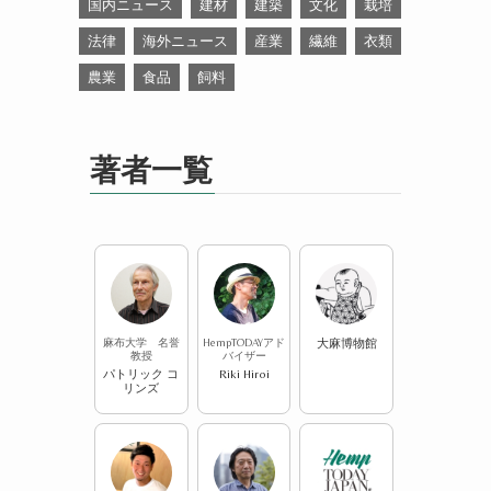
国内ニュース
建材
建築
文化
栽培
法律
海外ニュース
産業
繊維
衣類
農業
食品
飼料
著者一覧
麻布大学 名誉
HempTODAYアド
大麻博物館
教授
バイザー
パトリック コ
Riki Hiroi
リンズ