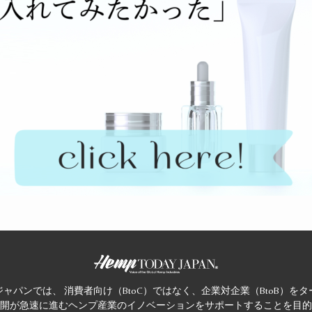
ャパンでは、 消費者向け（BtoC）ではなく、企業対企業（BtoB）を
開が急速に進むヘンプ産業のイノベーションをサポートすることを目的