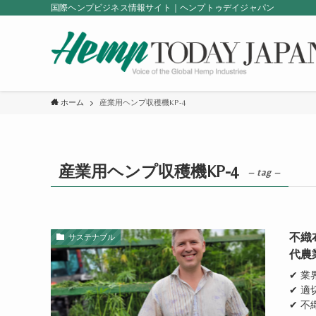
国際ヘンプビジネス情報サイト｜ヘンプトゥデイジャパン
ホーム
産業用ヘンプ収穫機KP-4
産業用ヘンプ収穫機KP-4
– tag –
不織
サステナブル
代農
✔ 
✔ 
✔ 