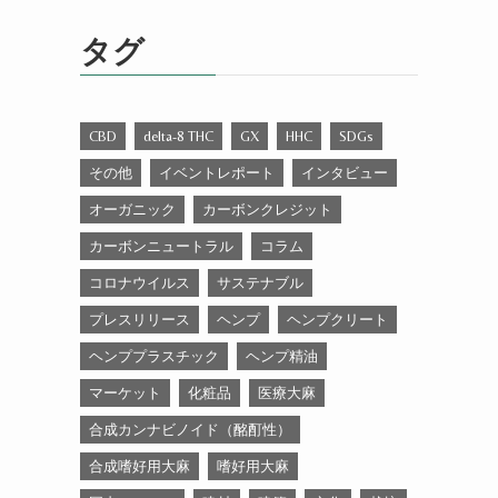
ゴ
リ
タグ
ー
CBD
delta-8 THC
GX
HHC
SDGs
その他
イベントレポート
インタビュー
オーガニック
カーボンクレジット
カーボンニュートラル
コラム
コロナウイルス
サステナブル
プレスリリース
ヘンプ
ヘンプクリート
ヘンププラスチック
ヘンプ精油
マーケット
化粧品
医療大麻
合成カンナビノイド（酩酊性）
合成嗜好用大麻
嗜好用大麻