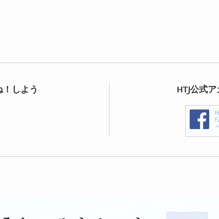
ね！しよう
HTJ公式
F