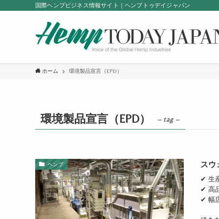
国際ヘンプビジネス情報サイト｜ヘンプトゥデイジャパン
ホーム
環境製品宣言（EPD）
環境製品宣言（EPD）
– tag –
スウ
ヘンプ
✔ 
✔ 
✔ 幅