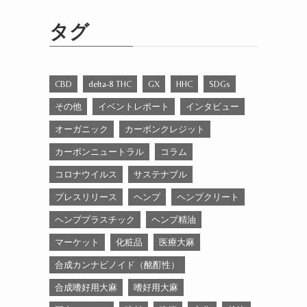
ゴ
リ
タグ
ー
CBD
delta-8 THC
GX
HHC
SDGs
その他
イベントレポート
インタビュー
オーガニック
カーボンクレジット
カーボンニュートラル
コラム
コロナウイルス
サステナブル
プレスリリース
ヘンプ
ヘンプクリート
ヘンププラスチック
ヘンプ精油
マーケット
化粧品
医療大麻
合成カンナビノイド（酩酊性）
合成嗜好用大麻
嗜好用大麻