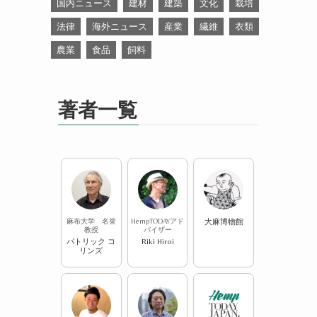
国内ニュース
建材
建築
文化
栽培
法律
海外ニュース
産業
繊維
衣類
農業
食品
飼料
著者一覧
麻布大学 名誉
HempTODAYアド
大麻博物館
教授
バイザー
パトリック コ
Riki Hiroi
リンズ