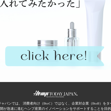
ャパンでは、 消費者向け（BtoC）ではなく、企業対企業（BtoB）を
開が急速に進むヘンプ産業のイノベーションをサポートすることを目的