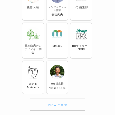
後藤 大輔
ノンフィクショ
HTJ 編集部
ン作家
長吉秀夫
日本臨床カン
MM411
HTJライター
ナビノイド学
NORI
会
Yoshiki
HTJ 編集長
Matsuura
Yosuke Koga
View More