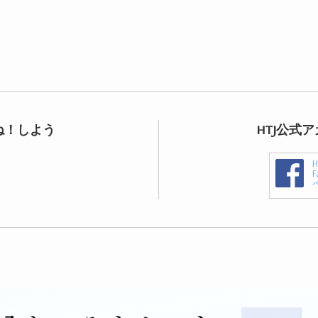
ね！しよう
HTJ公式
F