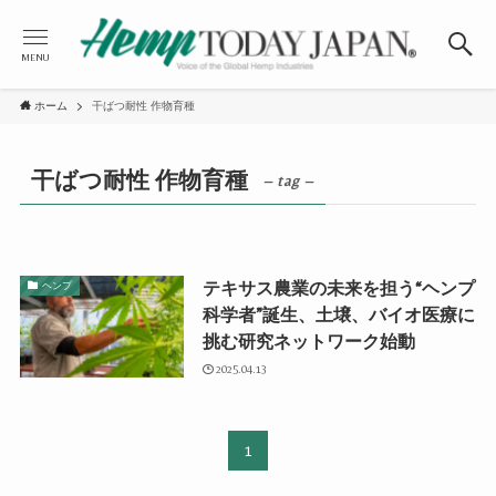
MENU
ホーム
干ばつ耐性 作物育種
干ばつ耐性 作物育種
– tag –
テキサス農業の未来を担う“ヘンプ
ヘンプ
科学者”誕生、土壌、バイオ医療に
挑む研究ネットワーク始動
2025.04.13
1