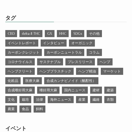
タグ
CBD
delta-8 THC
GX
HHC
SDGs
その他
イベントレポート
インタビュー
オーガニック
カーボンクレジット
カーボンニュートラル
コラム
コロナウイルス
サステナブル
プレスリリース
ヘンプ
ヘンプクリート
ヘンププラスチック
ヘンプ精油
マーケット
化粧品
医療大麻
合成カンナビノイド（酩酊性）
合成嗜好用大麻
嗜好用大麻
国内ニュース
建材
建築
文化
栽培
法律
海外ニュース
産業
繊維
衣類
農業
食品
飼料
イベント