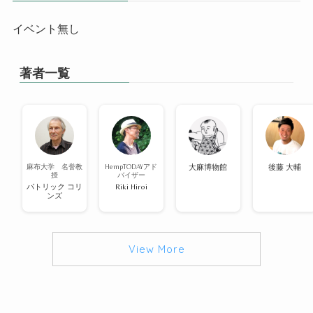
イベント無し
著者一覧
麻布大学 名誉教
HempTODAYアド
大麻博物館
後藤 大輔
授
バイザー
パトリック コリ
Riki Hiroi
ンズ
View More