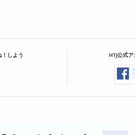
ね！しよう
HTJ公式
F