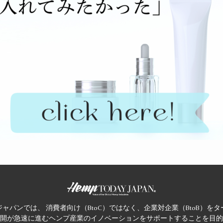
ャパンでは、 消費者向け（BtoC）ではなく、企業対企業（BtoB）を
開が急速に進むヘンプ産業のイノベーションをサポートすることを目的