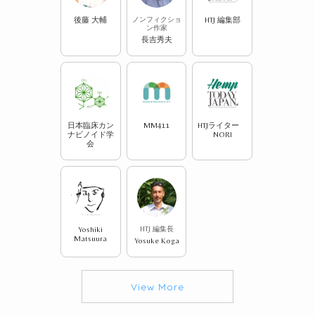
後藤 大輔
ノンフィクショ
HTJ 編集部
ン作家
長吉秀夫
日本臨床カン
MM411
HTJライター
ナビノイド学
NORI
会
Yoshiki
HTJ 編集長
Matsuura
Yosuke Koga
View More