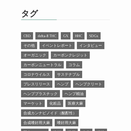
ゴ
リ
タグ
ー
CBD
delta-8 THC
GX
HHC
SDGs
その他
イベントレポート
インタビュー
オーガニック
カーボンクレジット
カーボンニュートラル
コラム
コロナウイルス
サステナブル
プレスリリース
ヘンプ
ヘンプクリート
ヘンププラスチック
ヘンプ精油
マーケット
化粧品
医療大麻
合成カンナビノイド（酩酊性）
合成嗜好用大麻
嗜好用大麻