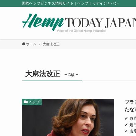
国際ヘンプビジネス情報サイト｜ヘンプトゥデイジャパン
ホーム
大麻法改正
大麻法改正
– tag –
ブラ
ヘンプ
たな
✔ 
✔ 
✔ 市