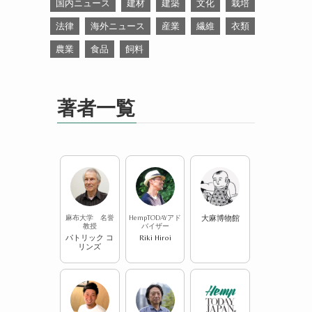
国内ニュース
建材
建築
文化
栽培
法律
海外ニュース
産業
繊維
衣類
農業
食品
飼料
著者一覧
麻布大学 名誉
HempTODAYアド
大麻博物館
教授
バイザー
パトリック コ
Riki Hiroi
リンズ