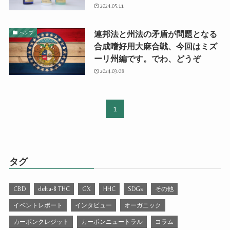
2024.05.11
連邦法と州法の矛盾が問題となる
ヘンプ
合成嗜好用大麻合戦、今回はミズ
ーリ州編です。でわ、どうぞ
2024.03.08
1
タグ
CBD
delta-8 THC
GX
HHC
SDGs
その他
イベントレポート
インタビュー
オーガニック
カーボンクレジット
カーボンニュートラル
コラム