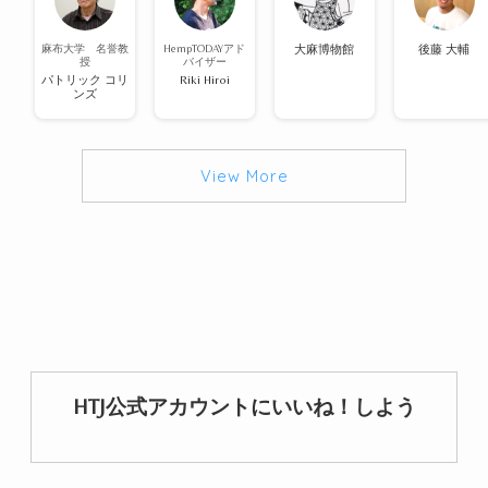
麻布大学 名誉教
HempTODAYアド
大麻博物館
後藤 大輔
授
バイザー
パトリック コリ
Riki Hiroi
ンズ
View More
HTJ公式アカウントにいいね！しよう