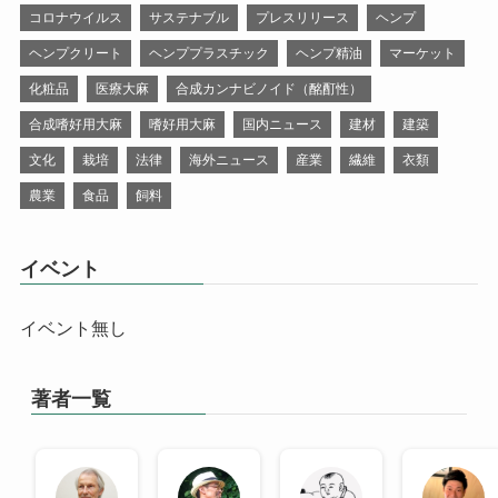
コロナウイルス
サステナブル
プレスリリース
ヘンプ
ヘンプクリート
ヘンププラスチック
ヘンプ精油
マーケット
化粧品
医療大麻
合成カンナビノイド（酩酊性）
合成嗜好用大麻
嗜好用大麻
国内ニュース
建材
建築
文化
栽培
法律
海外ニュース
産業
繊維
衣類
農業
食品
飼料
イベント
イベント無し
著者一覧