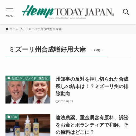
MENU
ホーム
ミズーリ州合成嗜好用大麻
ミズーリ州合成嗜好用大麻
– tag –
州知事の反対を押し切られた合成
合成カンナビノイド（酩酊性）
残しの結末は！？ミズーリ州の排
除動向
2024.09.17
違法農薬、重金属含有原料、訴訟
CBD
をお金とボランティアで和解、そ
の原料はどこに？