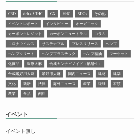
CBD
delta-8 THC
GX
HHC
SDGs
その他
イベントレポート
インタビュー
オーガニック
カーボンクレジット
カーボンニュートラル
コラム
コロナウイルス
サステナブル
プレスリリース
ヘンプ
ヘンプクリート
ヘンププラスチック
ヘンプ精油
マーケット
化粧品
医療大麻
合成カンナビノイド（酩酊性）
合成嗜好用大麻
嗜好用大麻
国内ニュース
建材
建築
文化
栽培
法律
海外ニュース
産業
繊維
衣類
農業
食品
飼料
イベント
イベント無し