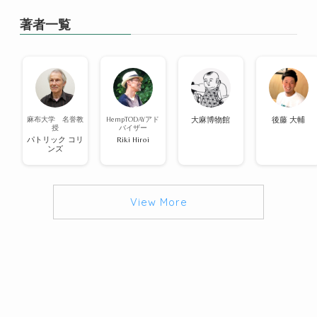
著者一覧
麻布大学 名誉教
HempTODAYアド
大麻博物館
後藤 大輔
授
バイザー
パトリック コリ
Riki Hiroi
ンズ
View More