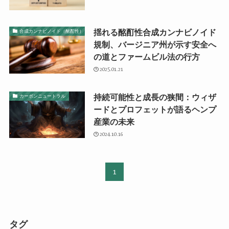
揺れる酩酊性合成カンナビノイド
合成カンナビノイド（酩酊性）
規制、バージニア州が示す安全へ
の道とファームビル法の行方
2025.01.21
持続可能性と成長の狭間：ウィザ
カーボンニュートラル
ードとプロフェットが語るヘンプ
産業の未来
2024.10.16
1
タグ