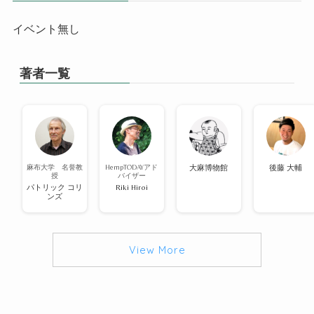
イベント無し
著者一覧
麻布大学 名誉教
HempTODAYアド
大麻博物館
後藤 大輔
授
バイザー
パトリック コリ
Riki Hiroi
ンズ
View More