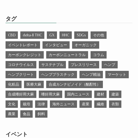
タグ
CBD
delta-8 THC
GX
HHC
SDGs
その他
イベントレポート
インタビュー
オーガニック
カーボンクレジット
カーボンニュートラル
コラム
コロナウイルス
サステナブル
プレスリリース
ヘンプ
ヘンプクリート
ヘンププラスチック
ヘンプ精油
マーケット
化粧品
医療大麻
合成カンナビノイド（酩酊性）
合成嗜好用大麻
嗜好用大麻
国内ニュース
建材
建築
文化
栽培
法律
海外ニュース
産業
繊維
衣類
農業
食品
飼料
イベント