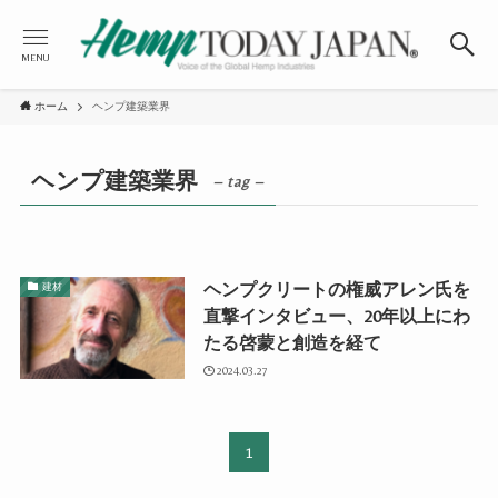
MENU
ホーム
ヘンプ建築業界
ヘンプ建築業界
– tag –
ヘンプクリートの権威アレン氏を
建材
直撃インタビュー、20年以上にわ
たる啓蒙と創造を経て
2024.03.27
1