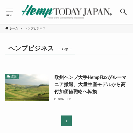
MENU
ホーム
ヘンプビジネス
ヘンプビジネス
– tag –
欧州ヘンプ大手HempFlaxがルーマ
産業
ニア撤退、大量生産モデルから高
付加価値戦略へ転換
2026.03.16
1