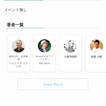
イベント無し
著者一覧
麻布大学 名誉教
HempTODAYアド
大麻博物館
後藤 大輔
授
バイザー
パトリック コリ
Riki Hiroi
ンズ
View More