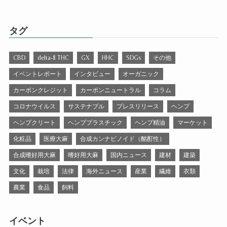
タグ
CBD
delta-8 THC
GX
HHC
SDGs
その他
イベントレポート
インタビュー
オーガニック
カーボンクレジット
カーボンニュートラル
コラム
コロナウイルス
サステナブル
プレスリリース
ヘンプ
ヘンプクリート
ヘンププラスチック
ヘンプ精油
マーケット
化粧品
医療大麻
合成カンナビノイド（酩酊性）
合成嗜好用大麻
嗜好用大麻
国内ニュース
建材
建築
文化
栽培
法律
海外ニュース
産業
繊維
衣類
農業
食品
飼料
イベント