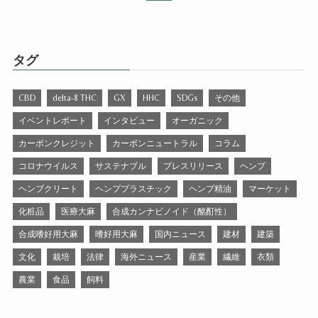
タグ
CBD
delta-8 THC
GX
HHC
SDGs
その他
イベントレポート
インタビュー
オーガニック
カーボンクレジット
カーボンニュートラル
コラム
コロナウイルス
サステナブル
プレスリリース
ヘンプ
ヘンプクリート
ヘンププラスチック
ヘンプ精油
マーケット
化粧品
医療大麻
合成カンナビノイド（酩酊性）
合成嗜好用大麻
嗜好用大麻
国内ニュース
建材
建築
文化
栽培
法律
海外ニュース
産業
繊維
衣類
農業
食品
飼料