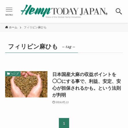
MENU
ホーム
フィリピン麻ひも
フィリピン麻ひも
– tag –
日本国産大麻の収益ポイントを
ヘンプ
◯◯にする事で、利益、安定、安
心が担保されるかも。という法則
が判明
2024.05.22
1