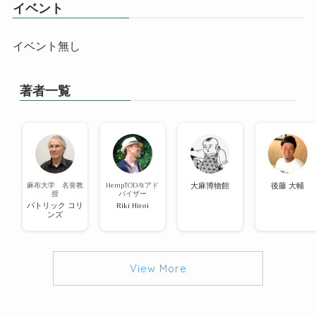
イベント
イベント無し
著者一覧
麻布大学 名誉教
HempTODAYアド
大麻博物館
後藤 大輔
授
バイザー
パトリック コリ
Riki Hiroi
ンズ
View More