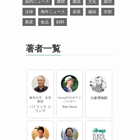
国内ニュース
建材
建築
文化
栽培
法律
海外ニュース
産業
繊維
衣類
農業
食品
飼料
著者一覧
麻布大学 名誉
HempTODAYアド
大麻博物館
教授
バイザー
パトリック コ
Riki Hiroi
リンズ