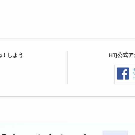
ね！しよう
HTJ公式
F