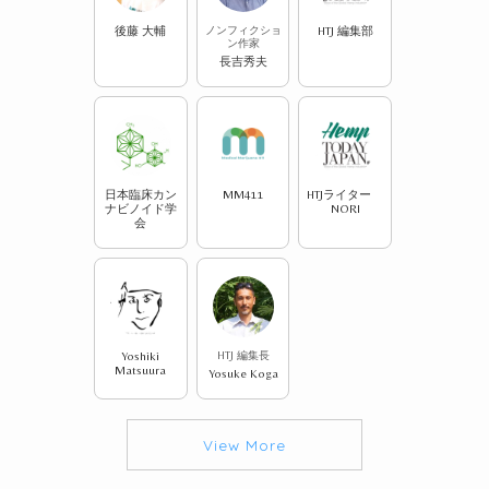
後藤 大輔
ノンフィクショ
HTJ 編集部
ン作家
長吉秀夫
日本臨床カン
MM411
HTJライター
ナビノイド学
NORI
会
Yoshiki
HTJ 編集長
Matsuura
Yosuke Koga
View More