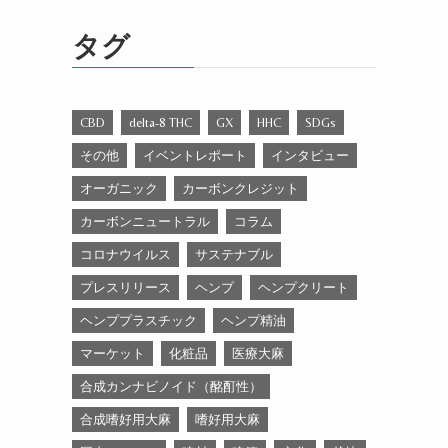
ゴ
リ
タグ
ー
CBD
delta-8 THC
GX
HHC
SDGs
その他
イベントレポート
インタビュー
オーガニック
カーボンクレジット
カーボンニュートラル
コラム
コロナウイルス
サステナブル
プレスリリース
ヘンプ
ヘンプクリート
ヘンププラスチック
ヘンプ精油
マーケット
化粧品
医療大麻
合成カンナビノイド（酩酊性）
合成嗜好用大麻
嗜好用大麻