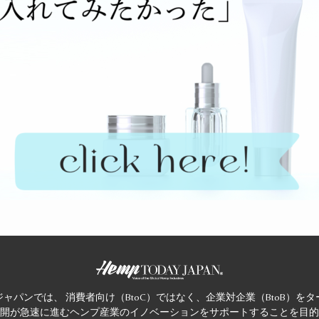
ャパンでは、 消費者向け（BtoC）ではなく、企業対企業（BtoB）を
開が急速に進むヘンプ産業のイノベーションをサポートすることを目的