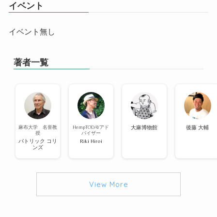
イベント
イベント無し
著者一覧
麻布大学 名誉教
HempTODAYアド
大麻博物館
後藤 大輔
授
バイザー
パトリック コリ
Riki Hiroi
ンズ
View More