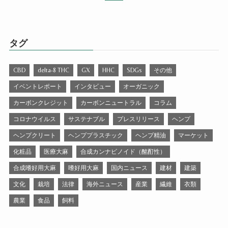
タグ
CBD
delta-8 THC
GX
HHC
SDGs
その他
イベントレポート
インタビュー
オーガニック
カーボンクレジット
カーボンニュートラル
コラム
コロナウイルス
サステナブル
プレスリリース
ヘンプ
ヘンプクリート
ヘンププラスチック
ヘンプ精油
マーケット
化粧品
医療大麻
合成カンナビノイド（酩酊性）
合成嗜好用大麻
嗜好用大麻
国内ニュース
建材
建築
文化
栽培
法律
海外ニュース
産業
繊維
衣類
農業
食品
飼料