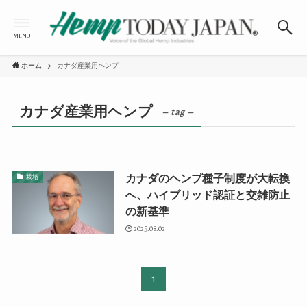
MENU
ホーム
カナダ産業用ヘンプ
カナダ産業用ヘンプ
– tag –
カナダのヘンプ種子制度が大転換
栽培
へ、ハイブリッド認証と交雑防止
の新基準
2025.08.02
1