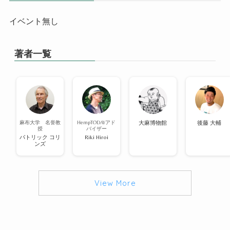
イベント無し
著者一覧
麻布大学 名誉教
HempTODAYアド
大麻博物館
後藤 大輔
授
バイザー
パトリック コリ
Riki Hiroi
ンズ
View More