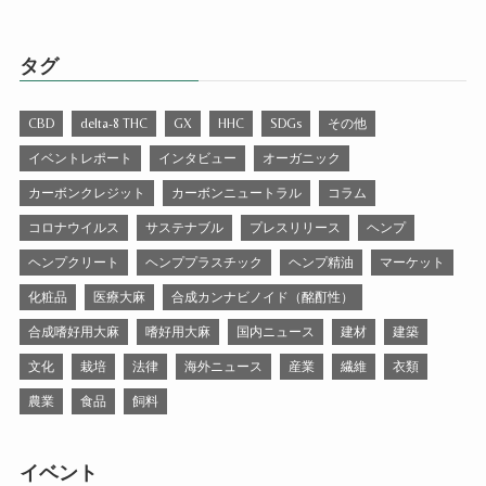
タグ
CBD
delta-8 THC
GX
HHC
SDGs
その他
イベントレポート
インタビュー
オーガニック
カーボンクレジット
カーボンニュートラル
コラム
コロナウイルス
サステナブル
プレスリリース
ヘンプ
ヘンプクリート
ヘンププラスチック
ヘンプ精油
マーケット
化粧品
医療大麻
合成カンナビノイド（酩酊性）
合成嗜好用大麻
嗜好用大麻
国内ニュース
建材
建築
文化
栽培
法律
海外ニュース
産業
繊維
衣類
農業
食品
飼料
イベント