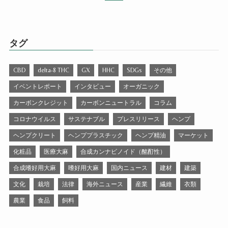
タグ
CBD
delta-8 THC
GX
HHC
SDGs
その他
イベントレポート
インタビュー
オーガニック
カーボンクレジット
カーボンニュートラル
コラム
コロナウイルス
サステナブル
プレスリリース
ヘンプ
ヘンプクリート
ヘンププラスチック
ヘンプ精油
マーケット
化粧品
医療大麻
合成カンナビノイド（酩酊性）
合成嗜好用大麻
嗜好用大麻
国内ニュース
建材
建築
文化
栽培
法律
海外ニュース
産業
繊維
衣類
農業
食品
飼料