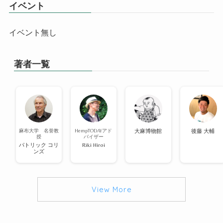
イベント
イベント無し
著者一覧
麻布大学 名誉教
HempTODAYアド
大麻博物館
後藤 大輔
授
バイザー
パトリック コリ
Riki Hiroi
ンズ
View More