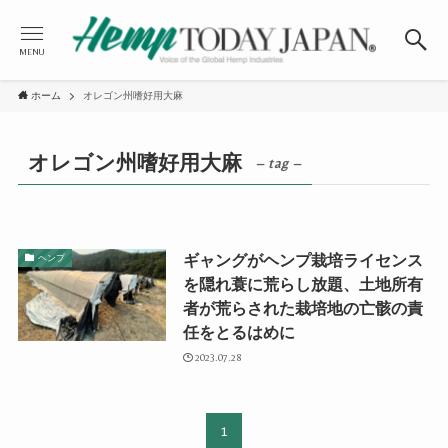
MENU
ホーム
オレゴン州嗜好用大麻
オレゴン州嗜好用大麻
– tag –
ギャングがヘンプ栽培ライセンス
ヘンプ
を隠れ蓑に荒らし放題、土地所有
者が荒らされた栽培地の亡骸の責
任をとるはめに
2023.07.28
1