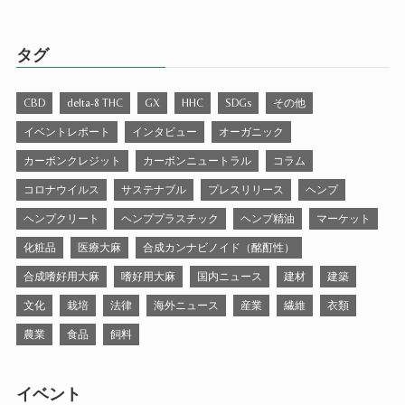
タグ
CBD
delta-8 THC
GX
HHC
SDGs
その他
イベントレポート
インタビュー
オーガニック
カーボンクレジット
カーボンニュートラル
コラム
コロナウイルス
サステナブル
プレスリリース
ヘンプ
ヘンプクリート
ヘンププラスチック
ヘンプ精油
マーケット
化粧品
医療大麻
合成カンナビノイド（酩酊性）
合成嗜好用大麻
嗜好用大麻
国内ニュース
建材
建築
文化
栽培
法律
海外ニュース
産業
繊維
衣類
農業
食品
飼料
イベント