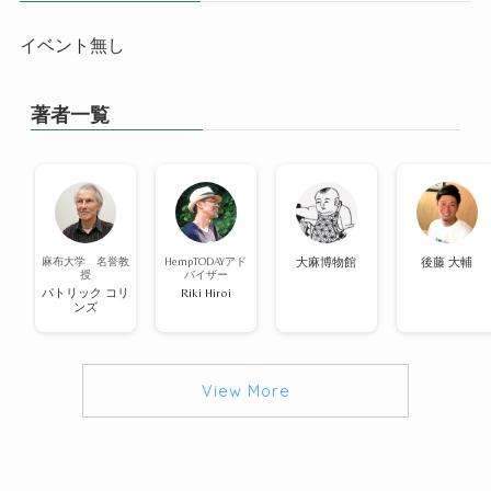
イベント無し
著者一覧
麻布大学 名誉教
HempTODAYアド
大麻博物館
後藤 大輔
授
バイザー
パトリック コリ
Riki Hiroi
ンズ
View More