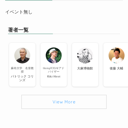
イベント無し
著者一覧
麻布大学 名誉教
HempTODAYアド
大麻博物館
後藤 大輔
授
バイザー
パトリック コリ
Riki Hiroi
ンズ
View More