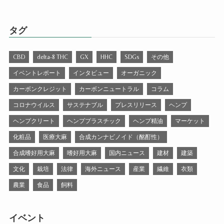
タグ
CBD
delta-8 THC
GX
HHC
SDGs
その他
イベントレポート
インタビュー
オーガニック
カーボンクレジット
カーボンニュートラル
コラム
コロナウイルス
サステナブル
プレスリリース
ヘンプ
ヘンプクリート
ヘンププラスチック
ヘンプ精油
マーケット
化粧品
医療大麻
合成カンナビノイド（酩酊性）
合成嗜好用大麻
嗜好用大麻
国内ニュース
建材
建築
文化
栽培
法律
海外ニュース
産業
繊維
衣類
農業
食品
飼料
イベント