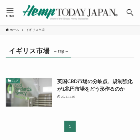
MENU
ホーム
イギリス市場
イギリス市場
– tag –
英国CBD市場の分岐点、規制強化
CBD
が1兆円市場をどう形作るのか
2024.12.06
1