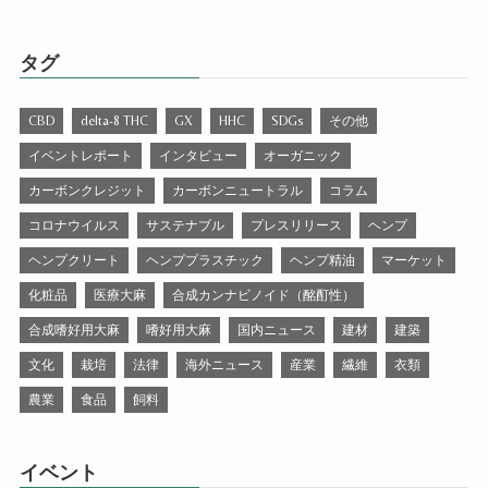
タグ
CBD
delta-8 THC
GX
HHC
SDGs
その他
イベントレポート
インタビュー
オーガニック
カーボンクレジット
カーボンニュートラル
コラム
コロナウイルス
サステナブル
プレスリリース
ヘンプ
ヘンプクリート
ヘンププラスチック
ヘンプ精油
マーケット
化粧品
医療大麻
合成カンナビノイド（酩酊性）
合成嗜好用大麻
嗜好用大麻
国内ニュース
建材
建築
文化
栽培
法律
海外ニュース
産業
繊維
衣類
農業
食品
飼料
イベント