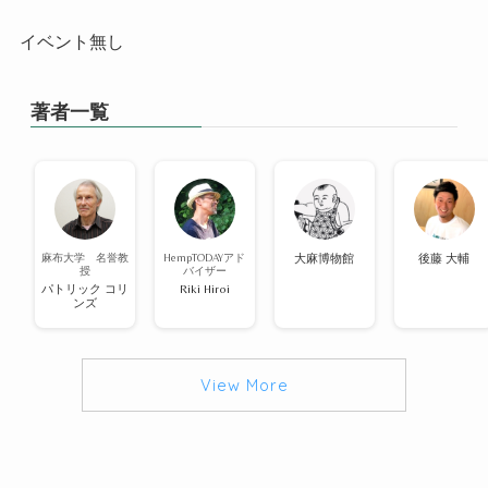
イベント無し
著者一覧
麻布大学 名誉教
HempTODAYアド
大麻博物館
後藤 大輔
授
バイザー
パトリック コリ
Riki Hiroi
ンズ
View More