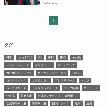
2024.07.12
1
タグ
CBD
delta-8 THC
GX
HHC
SDGs
その他
イベントレポート
インタビュー
オーガニック
カーボンクレジット
カーボンニュートラル
コラム
コロナウイルス
サステナブル
プレスリリース
ヘンプ
ヘンプクリート
ヘンププラスチック
ヘンプ精油
マーケット
化粧品
医療大麻
合成カンナビノイド（酩酊性）
合成嗜好用大麻
嗜好用大麻
国内ニュース
建材
建築