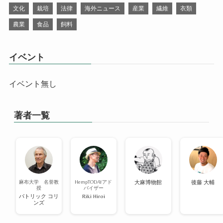
文化
栽培
法律
海外ニュース
産業
繊維
衣類
農業
食品
飼料
イベント
イベント無し
著者一覧
麻布大学 名誉教
HempTODAYアド
大麻博物館
後藤 大輔
授
バイザー
パトリック コリ
Riki Hiroi
ンズ