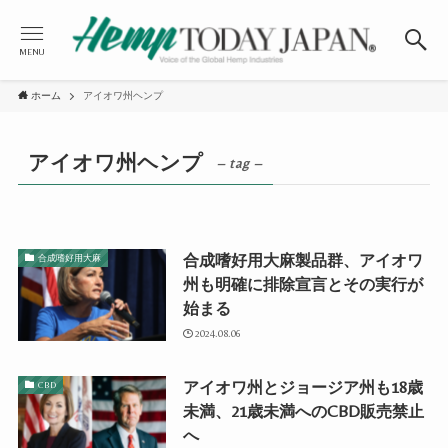
MENU
ホーム
アイオワ州ヘンプ
アイオワ州ヘンプ
– tag –
合成嗜好用大麻製品群、アイオワ
合成嗜好用大麻
州も明確に排除宣言とその実行が
始まる
2024.08.06
アイオワ州とジョージア州も18歳
CBD
未満、21歳未満へのCBD販売禁止
へ