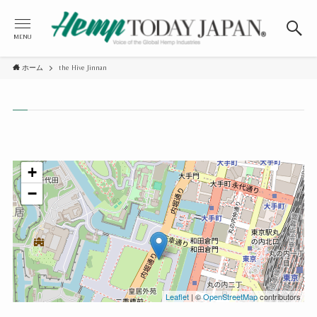
MENU
ホーム
the Hive Jinnan
+
−
Leaflet
| ©
OpenStreetMap
contributors