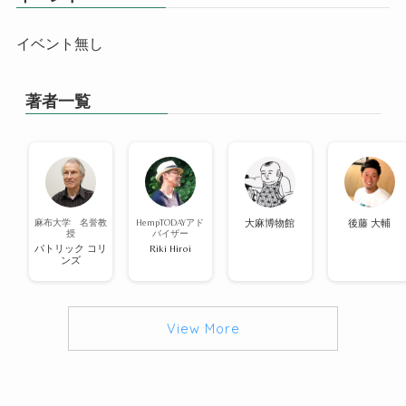
イベント無し
著者一覧
麻布大学 名誉教
HempTODAYアド
大麻博物館
後藤 大輔
授
バイザー
パトリック コリ
Riki Hiroi
ンズ
View More