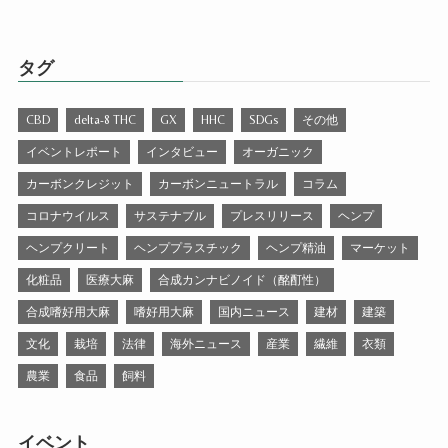
タグ
CBD
delta-8 THC
GX
HHC
SDGs
その他
イベントレポート
インタビュー
オーガニック
カーボンクレジット
カーボンニュートラル
コラム
コロナウイルス
サステナブル
プレスリリース
ヘンプ
ヘンプクリート
ヘンププラスチック
ヘンプ精油
マーケット
化粧品
医療大麻
合成カンナビノイド（酩酊性）
合成嗜好用大麻
嗜好用大麻
国内ニュース
建材
建築
文化
栽培
法律
海外ニュース
産業
繊維
衣類
農業
食品
飼料
イベント