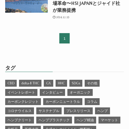
場革命〜HSI JAPANとジャイド社
が業務提携
2024.12.19
1
タグ
CBD
delta-8 THC
GX
HHC
SDGs
その他
イベントレポート
インタビュー
オーガニック
カーボンクレジット
カーボンニュートラル
コラム
コロナウイルス
サステナブル
プレスリリース
ヘンプ
ヘンプクリート
ヘンププラスチック
ヘンプ精油
マーケット