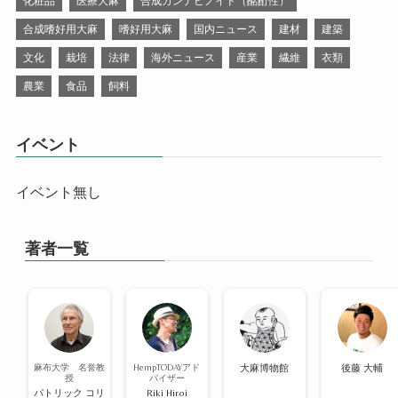
化粧品
医療大麻
合成カンナビノイド（酩酊性）
合成嗜好用大麻
嗜好用大麻
国内ニュース
建材
建築
文化
栽培
法律
海外ニュース
産業
繊維
衣類
農業
食品
飼料
イベント
イベント無し
著者一覧
麻布大学 名誉教
HempTODAYアド
大麻博物館
後藤 大輔
授
バイザー
パトリック コリ
Riki Hiroi