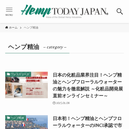
MENU
ホーム
ヘンプ精油
ヘンプ精油
– category –
日本の化粧品業界注目！ヘンプ精
プレスリリース
油とヘンプフローラルウォーター
の魅力を徹底解説 ～化粧品開発展
直前オンラインセミナー～
2025.01.08
日本初！ヘンプ精油とヘンプフロ
ヘンプ精油
ーラルウォーターのINCI承認で市