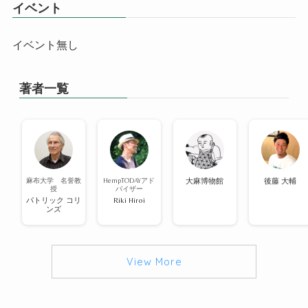
イベント
イベント無し
著者一覧
麻布大学 名誉教
HempTODAYアド
大麻博物館
後藤 大輔
授
バイザー
パトリック コリ
Riki Hiroi
ンズ
View More