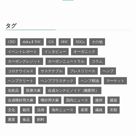
タグ
CBD
delta-8 THC
GX
HHC
SDGs
その他
イベントレポート
インタビュー
オーガニック
カーボンクレジット
カーボンニュートラル
コラム
コロナウイルス
サステナブル
プレスリリース
ヘンプ
ヘンプクリート
ヘンププラスチック
ヘンプ精油
マーケット
化粧品
医療大麻
合成カンナビノイド（酩酊性）
合成嗜好用大麻
嗜好用大麻
国内ニュース
建材
建築
文化
栽培
法律
海外ニュース
産業
繊維
衣類
農業
食品
飼料