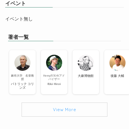
イベント
イベント無し
著者一覧
麻布大学 名誉教
HempTODAYアド
大麻博物館
後藤 大輔
授
バイザー
パトリック コリ
Riki Hiroi
ンズ
View More