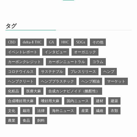
タグ
CBD
delta-8 THC
GX
HHC
SDGs
その他
イベントレポート
インタビュー
オーガニック
カーボンクレジット
カーボンニュートラル
コラム
コロナウイルス
サステナブル
プレスリリース
ヘンプ
ヘンプクリート
ヘンププラスチック
ヘンプ精油
マーケット
化粧品
医療大麻
合成カンナビノイド（酩酊性）
合成嗜好用大麻
嗜好用大麻
国内ニュース
建材
建築
文化
栽培
法律
海外ニュース
産業
繊維
衣類
農業
食品
飼料