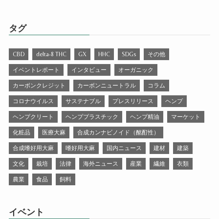
タグ
CBD
delta-8 THC
GX
HHC
SDGs
その他
イベントレポート
インタビュー
オーガニック
カーボンクレジット
カーボンニュートラル
コラム
コロナウイルス
サステナブル
プレスリリース
ヘンプ
ヘンプクリート
ヘンププラスチック
ヘンプ精油
マーケット
化粧品
医療大麻
合成カンナビノイド（酩酊性）
合成嗜好用大麻
嗜好用大麻
国内ニュース
建材
建築
文化
栽培
法律
海外ニュース
産業
繊維
衣類
農業
食品
飼料
イベント