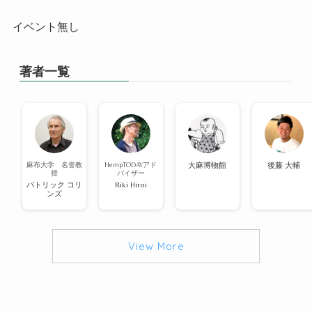
イベント無し
著者一覧
麻布大学 名誉教
HempTODAYアド
大麻博物館
後藤 大輔
授
バイザー
パトリック コリ
Riki Hiroi
ンズ
View More