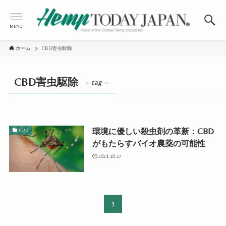
MENU
ホーム
CBD害虫駆除
CBD害虫駆除
– tag –
環境に優しい殺虫剤の革新：CBD
CBD
がもたらすバイオ農薬の可能性
2024.10.27
1