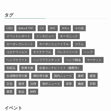
タグ
CBD
delta-8 THC
GX
HHC
SDGs
その他
イベントレポート
インタビュー
オーガニック
カーボンクレジット
カーボンニュートラル
コラム
コロナウイルス
サステナブル
プレスリリース
ヘンプ
ヘンプクリート
ヘンププラスチック
ヘンプ精油
マーケット
化粧品
医療大麻
合成カンナビノイド（酩酊性）
合成嗜好用大麻
嗜好用大麻
国内ニュース
建材
建築
文化
栽培
法律
海外ニュース
産業
繊維
衣類
農業
食品
飼料
イベント