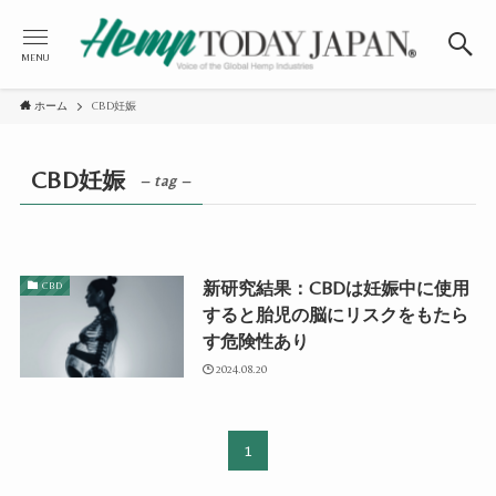
MENU
ホーム
CBD妊娠
CBD妊娠
– tag –
新研究結果：CBDは妊娠中に使用
CBD
すると胎児の脳にリスクをもたら
す危険性あり
2024.08.20
1