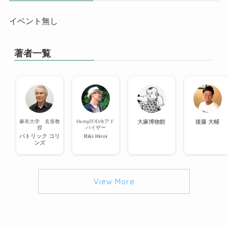
イベント無し
著者一覧
麻布大学 名誉教
HempTODAYアド
大麻博物館
後藤 大輔
授
バイザー
パトリック コリ
Riki Hiroi
ンズ
View More