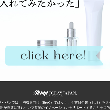
ャパンでは、 消費者向け（BtoC）ではなく、企業対企業（BtoB）を
開が急速に進むヘンプ産業のイノベーションをサポートすることを目的