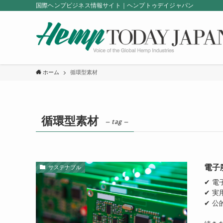
国際ヘンプビジネス情報サイト｜ヘンプトゥデイジャパン
ホーム
循環型素材
循環型素材
– tag –
電子
サステナブル
✔ 
✔ 
✔ 