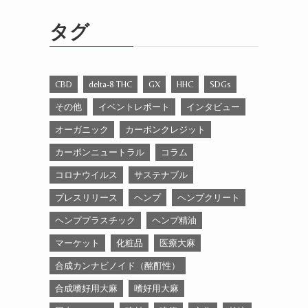
ゴ
リ
タグ
ー
CBD
delta-8 THC
GX
HHC
SDGs
その他
イベントレポート
インタビュー
オーガニック
カーボンクレジット
カーボンニュートラル
コラム
コロナウイルス
サステナブル
プレスリリース
ヘンプ
ヘンプクリート
ヘンププラスチック
ヘンプ精油
マーケット
化粧品
医療大麻
合成カンナビノイド（酩酊性）
合成嗜好用大麻
嗜好用大麻