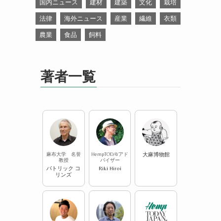
国内ニュース
建材
建築
文化
栽培
法律
海外ニュース
産業
繊維
衣類
農業
食品
飼料
著者一覧
麻布大学 名誉
HempTODAYアド
大麻博物館
教授
バイザー
パトリック コ
Riki Hiroi
リンズ