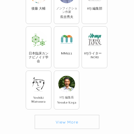
後藤 大輔
ノンフィクショ
HTJ 編集部
ン作家
長吉秀夫
日本臨床カン
MM411
HTJライター
ナビノイド学
NORI
会
Yoshiki
HTJ 編集長
Matsuura
Yosuke Koga
View More