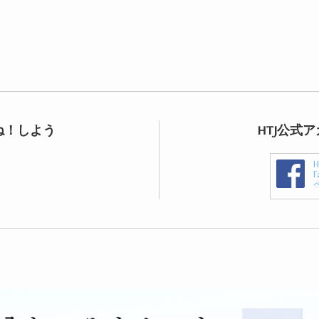
ね！しよう
HTJ公式
F