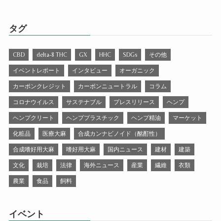
タグ
CBD
delta-8 THC
GX
HHC
SDGs
その他
イベントレポート
インタビュー
オーガニック
カーボンクレジット
カーボンニュートラル
コラム
コロナウイルス
サステナブル
プレスリリース
ヘンプ
ヘンプクリート
ヘンププラスチック
ヘンプ精油
マーケット
化粧品
医療大麻
合成カンナビノイド（酩酊性）
合成嗜好用大麻
嗜好用大麻
国内ニュース
建材
建築
文化
栽培
法律
海外ニュース
産業
繊維
衣類
農業
食品
飼料
イベント