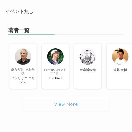
イベント無し
著者一覧
麻布大学 名誉教
HempTODAYアド
大麻博物館
後藤 大輔
授
バイザー
パトリック コリ
Riki Hiroi
ンズ
View More