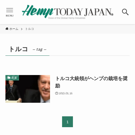
MENU
ホーム
トルコ
トルコ
– tag –
トルコ大統領がヘンプの栽培を奨
産業
励
2019.01.16
1