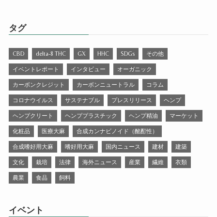
タグ
CBD
delta-8 THC
GX
HHC
SDGs
その他
イベントレポート
インタビュー
オーガニック
カーボンクレジット
カーボンニュートラル
コラム
コロナウイルス
サステナブル
プレスリリース
ヘンプ
ヘンプクリート
ヘンププラスチック
ヘンプ精油
マーケット
化粧品
医療大麻
合成カンナビノイド（酩酊性）
合成嗜好用大麻
嗜好用大麻
国内ニュース
建材
建築
文化
栽培
法律
海外ニュース
産業
繊維
衣類
農業
食品
飼料
イベント