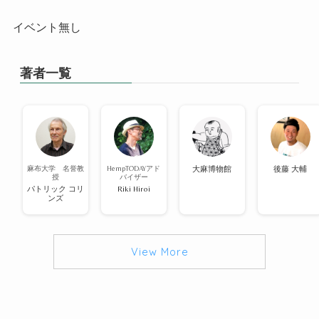
イベント無し
著者一覧
麻布大学 名誉教
HempTODAYアド
大麻博物館
後藤 大輔
授
バイザー
パトリック コリ
Riki Hiroi
ンズ
View More