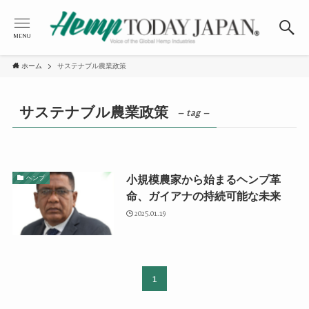
MENU
ホーム
サステナブル農業政策
サステナブル農業政策
– tag –
小規模農家から始まるヘンプ革
ヘンプ
命、ガイアナの持続可能な未来
2025.01.19
1