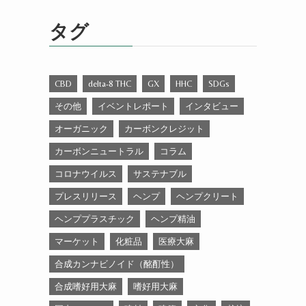
ゴ
リ
タグ
ー
CBD
delta-8 THC
GX
HHC
SDGs
その他
イベントレポート
インタビュー
オーガニック
カーボンクレジット
カーボンニュートラル
コラム
コロナウイルス
サステナブル
プレスリリース
ヘンプ
ヘンプクリート
ヘンププラスチック
ヘンプ精油
マーケット
化粧品
医療大麻
合成カンナビノイド（酩酊性）
合成嗜好用大麻
嗜好用大麻