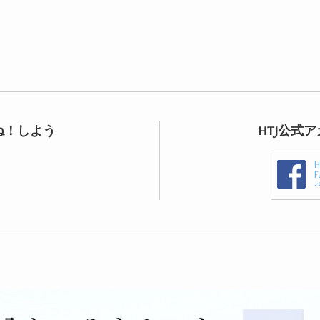
ね！しよう
HTJ公式
F