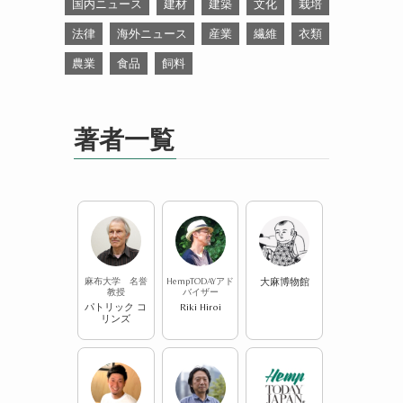
国内ニュース
建材
建築
文化
栽培
法律
海外ニュース
産業
繊維
衣類
農業
食品
飼料
著者一覧
麻布大学 名誉
HempTODAYアド
大麻博物館
教授
バイザー
パトリック コ
Riki Hiroi
リンズ