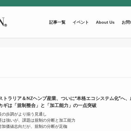
記事一覧
イベント
About Us
お問
ストラリア＆NZヘンプ産業、ついに“本格エコシステム化”へ、
カギは「規制整合」と「加工能力」の一点突破
成長の歩調がより揃う見通し
需要は強いが、課題は規制の分断と加工能力
高付加価値志向だが、規制の分断が足枷