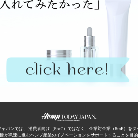
ャパンでは、 消費者向け（BtoC）ではなく、企業対企業（BtoB）を
開が急速に進むヘンプ産業のイノベーションをサポートすることを目的