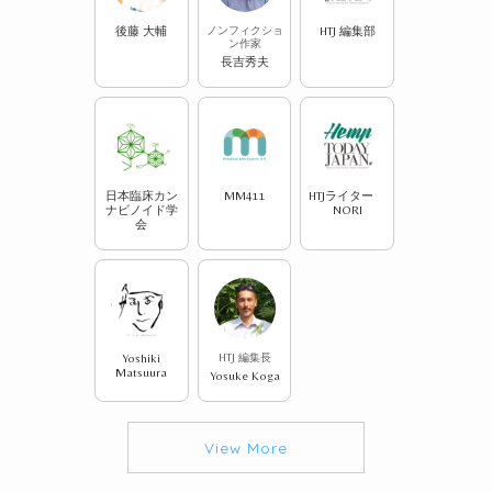
後藤 大輔
ノンフィクショ
HTJ 編集部
ン作家
長吉秀夫
日本臨床カン
MM411
HTJライター
ナビノイド学
NORI
会
Yoshiki
HTJ 編集長
Matsuura
Yosuke Koga
View More