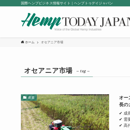
国際ヘンプビジネス情報サイト｜ヘンプトゥデイジャパン
ホーム
オセアニア市場
オセアニア市場
– tag –
オー
産業
長の
✔ 
✔ 
✔ 