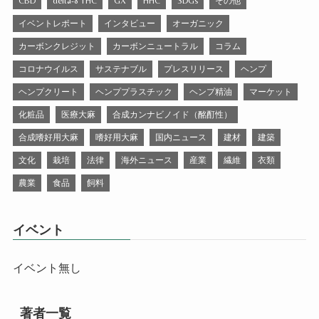
CBD
delta-8 THC
GX
HHC
SDGs
その他
イベントレポート
インタビュー
オーガニック
カーボンクレジット
カーボンニュートラル
コラム
コロナウイルス
サステナブル
プレスリリース
ヘンプ
ヘンプクリート
ヘンププラスチック
ヘンプ精油
マーケット
化粧品
医療大麻
合成カンナビノイド（酩酊性）
合成嗜好用大麻
嗜好用大麻
国内ニュース
建材
建築
文化
栽培
法律
海外ニュース
産業
繊維
衣類
農業
食品
飼料
イベント
イベント無し
著者一覧