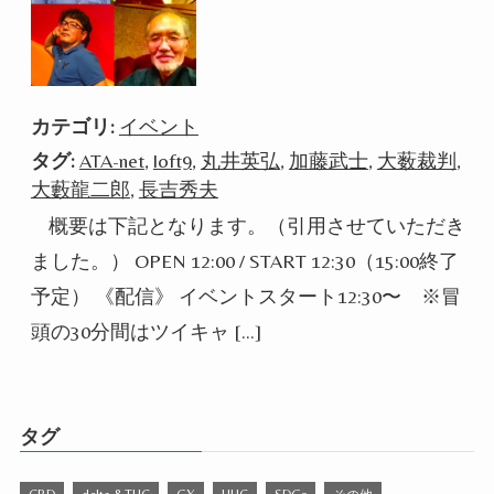
カテゴリ:
イベント
タグ:
ATA-net
,
loft9
,
丸井英弘
,
加藤武士
,
大薮裁判
,
大藪龍二郎
,
長吉秀夫
概要は下記となります。（引用させていただき
ました。） OPEN 12:00 / START 12:30（15:00終了
予定） 《配信》 イベントスタート12:30〜 ※冒
頭の30分間はツイキャ […]
タグ