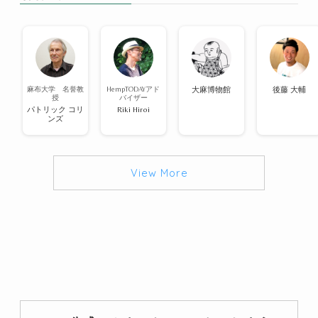
麻布大学 名誉教
HempTODAYアド
大麻博物館
後藤 大輔
授
バイザー
パトリック コリ
Riki Hiroi
ンズ
View More